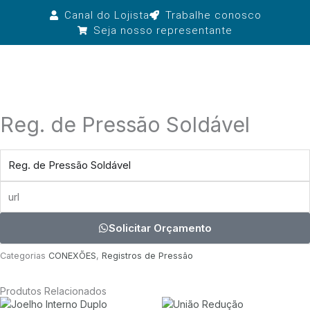
Ir
Canal do Lojista
Trabalhe conosco
para
Seja nosso representante
o
conteúdo
Reg. de Pressão Soldável
produto
url
Solicitar Orçamento
Categorias
CONEXÕES
,
Registros de Pressão
Produtos Relacionados