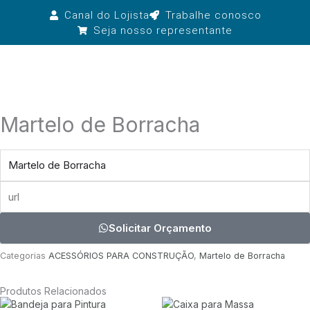
Ir
Canal do Lojista
Trabalhe conosco
para
Seja nosso representante
o
conteúdo
Martelo de Borracha
produto
url
Solicitar Orçamento
Categorias
ACESSÓRIOS PARA CONSTRUÇÃO
,
Martelo de Borracha
Produtos Relacionados