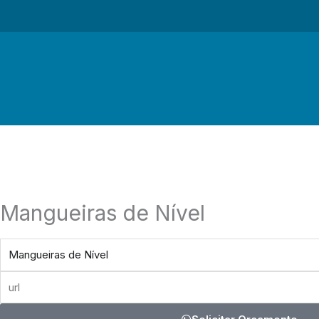
Ir
para
o
conteúdo
Mangueiras de Nível
produto
url